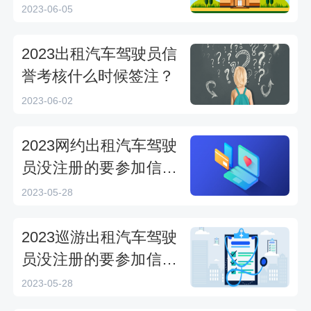
分？
2023-06-05
2023出租汽车驾驶员信
誉考核什么时候签注？
2023-06-02
2023网约出租汽车驾驶
员没注册的要参加信誉
考核吗？
2023-05-28
2023巡游出租汽车驾驶
员没注册的要参加信誉
考核吗？
2023-05-28