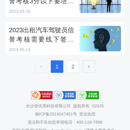
誉考核3分以下要培训
吗？
2023-05-18
2023出租汽车驾驶员信
誉考核需要线下签注
吗？
2023-05-13
1
2
<
>
长沙壹依黑科技有限公司
版权所有 ©2025
湘ICP备2024047451号
营业执照
违法和不良信息举报电话：400-118-7898