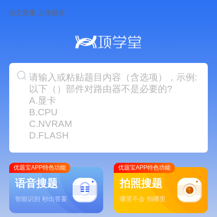
论文查重
上传题库
请输入或粘贴题目内容（含选项），示例:
以下（）部件对路由器不是必要的?
A.显卡
B.CPU
C.NVRAM
D.FLASH
优题宝APP特色功能
优题宝APP特色功能
语音搜题
拍照搜题
智能识别 秒出答案
哪里不会 拍哪里